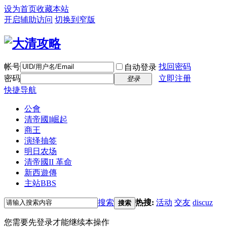
设为首页
收藏本站
开启辅助访问
切换到窄版
帐号
找回密码
自动登录
密码
立即注册
登录
快捷导航
公會
清帝國I崛起
商王
演绎抽签
明日农场
清帝國II 革命
新西遊傳
主站
BBS
搜索
热搜:
活动
交友
discuz
搜索
您需要先登录才能继续本操作