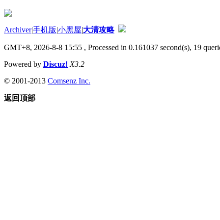
Archiver
|
手机版
|
小黑屋
|
大清攻略
GMT+8, 2026-8-8 15:55
, Processed in 0.161037 second(s), 19 queri
Powered by
Discuz!
X3.2
© 2001-2013
Comsenz Inc.
返回顶部