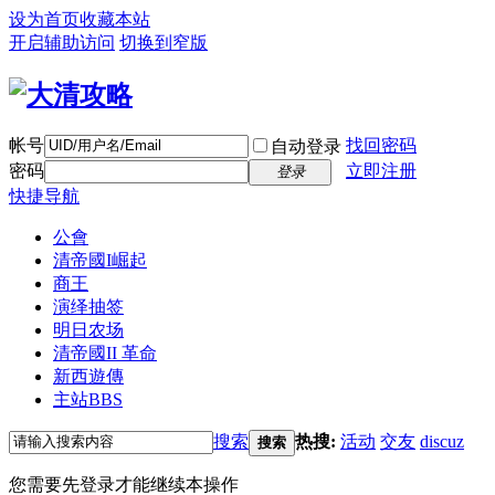
设为首页
收藏本站
开启辅助访问
切换到窄版
帐号
找回密码
自动登录
密码
立即注册
登录
快捷导航
公會
清帝國I崛起
商王
演绎抽签
明日农场
清帝國II 革命
新西遊傳
主站
BBS
搜索
热搜:
活动
交友
discuz
搜索
您需要先登录才能继续本操作