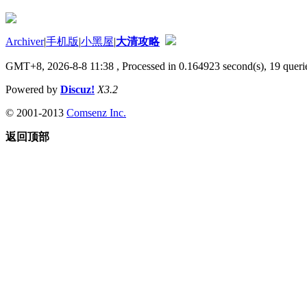
Archiver
|
手机版
|
小黑屋
|
大清攻略
GMT+8, 2026-8-8 11:38
, Processed in 0.164923 second(s), 19 queri
Powered by
Discuz!
X3.2
© 2001-2013
Comsenz Inc.
返回顶部