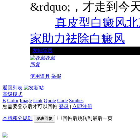
&rdquo;，才走到今
真皮型白癜风
北
家助力祛除白癜风
[
发帖际遇
]: Thomcvls 被钱袋砸中进医院，看病花了
收藏
回复
使用道具
举报
返回列表
高级模式
B
Color
Image
Link
Quote
Code
Smilies
您需要登录后才可以回帖
登录
|
立即注册
本版积分规则
回帖后跳转到最后一页
发表回复