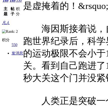
149
149
550
是虚掩着的！&rsquo;&
主
帖
积
题
子
分
凡人
海因斯接着说，自从
跑世界纪录后，科学
积分
550
的运动极限不会小于1
发消息
关。看到自己跑进了1
秒大关这个门并没紧
人类正是突破一个又一