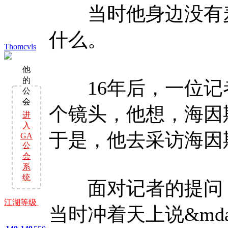
当时他身边没有麦
什么。
Thomcvls
他
的
16年后，一位记
公
会
个镜头，他想，海因
进
入
于是，他去采访海因
GA
公
会
系
统
面对记者的提问，海
江湖等级
当时冲着天上说&mdas