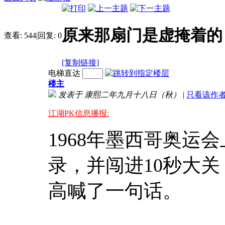
原来那扇门是虚掩着的
查看:
544
|
回复:
0
[复制链接]
电梯直达
楼主
发表于
康熙二年九月十八日（秋）
|
只看该作
江湖PK信息播报:
1968年墨西哥奥运
录，并闯进10秒大
高喊了一句话。