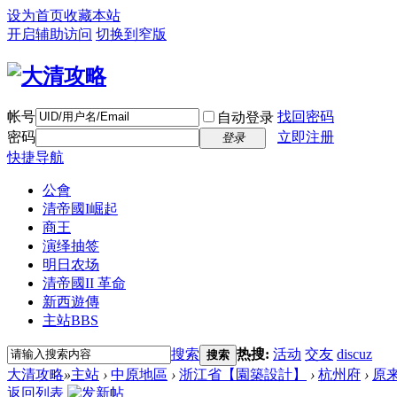
设为首页
收藏本站
开启辅助访问
切换到窄版
帐号
找回密码
自动登录
密码
立即注册
登录
快捷导航
公會
清帝國I崛起
商王
演绎抽签
明日农场
清帝國II 革命
新西遊傳
主站
BBS
搜索
热搜:
活动
交友
discuz
搜索
大清攻略
»
主站
›
中原地區
›
浙江省【園築設計】
›
杭州府
›
原
返回列表