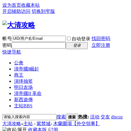
设为首页
收藏本站
开启辅助访问
切换到窄版
帐号
找回密码
自动登录
密码
立即注册
登录
快捷导航
公會
清帝國I崛起
商王
演绎抽签
明日农场
清帝國II 革命
新西遊傳
主站
BBS
搜索
热搜:
活动
交友
discuz
搜索
大清攻略
»
主站
›
紫禁城
›
木蘭圍場【外交領事】
收藏本版
|
订阅